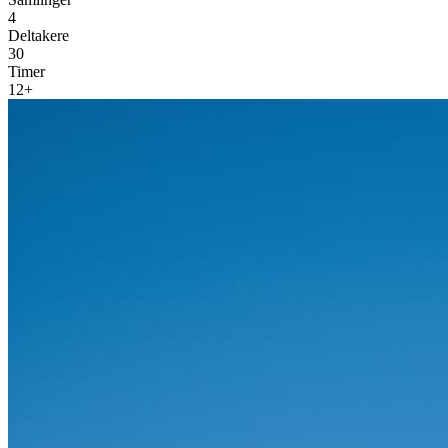
4
Deltakere
30
Timer
12+